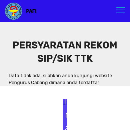
PAFI
PERSYARATAN REKOM
SIP/SIK TTK
S
e
Data tidak ada, silahkan anda kunjungi website
Pengurus Cabang dimana anda terdaftar
m
i
n
a