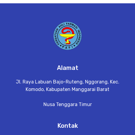
e
t
a
il
Alamat
Jl. Raya Labuan Bajo-Ruteng, Nggorang, Kec.
Komodo, Kabupaten Manggarai Barat
Nusa Tenggara Timur
Kontak