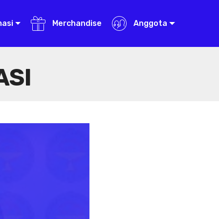
masi
Merchandise
Anggota
ASI